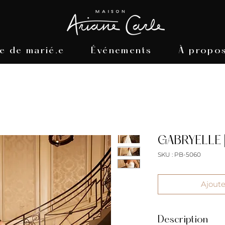
e de marié.e
Événements
À propo
GABRYELLE |
SKU : PB-5060
Ajouter
Description