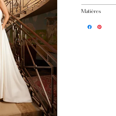
Découpes moderne
Matières
Jupe volumineuse
Rangée de bouton
Satin mikado
Traîne élégante l