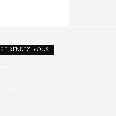
DRE RENDEZ-VOUS
INDRE
FAQ
rier Ouest, MONTRÉAL , QC, H2T 2N4
514 495.1075