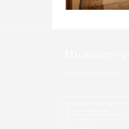
Abonnez-v
Restez à l'affut des nouvelles
Sélectionner l'option qui vous r
Je suis une mariée
Je suis une mère de marié.e
J'ai beaucoup de soirées