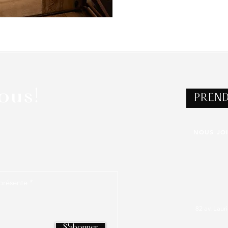
ous!
PREN
NOUS JO
eprésente
*
82 av. Lau