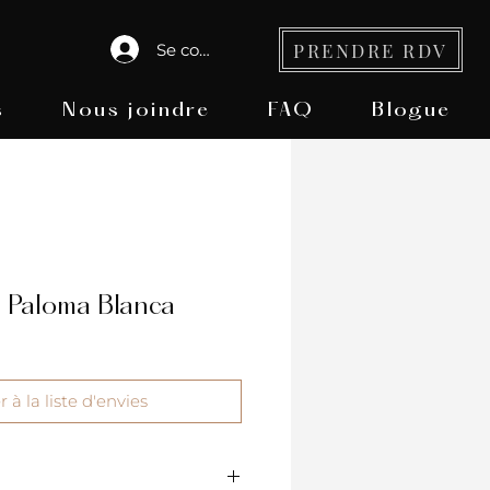
PRENDRE RDV
Se connecter
s
Nous joindre
FAQ
Blogue
 Paloma Blanca
 à la liste d'envies