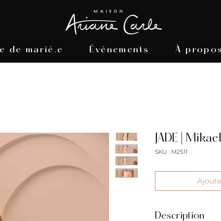
e de marié.e
Événements
À propo
JADE | Mikael
SKU : M2511
Ajouter
Description