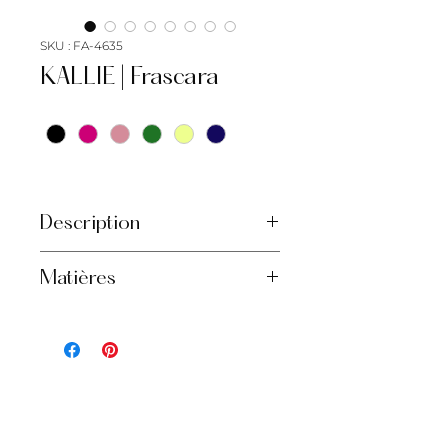
SKU : FA-4635
KALLIE | Frascara
Couleur
*
Description
Robe trapèze
Matières
Col avec frills
Jupe circulaire
100% polyester
Possibilité de ceinture pour
silhouette ajustée