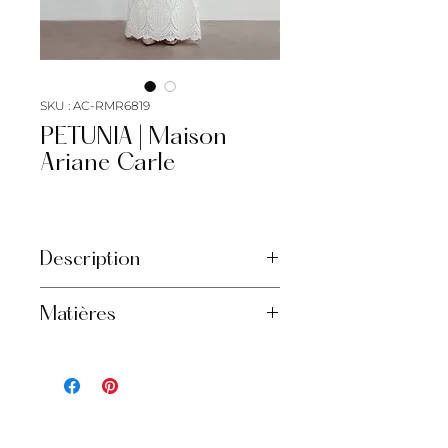
SKU : AC-RMR6819
PETUNIA | Maison
Ariane Carle
Description
Création originale de Maison
Matières
Ariane Carle
Robe de mariée bustier
Dentelle
Dentelle anglaise
Sans traîne
Confort et simplicité
Offerte en confection sur mesure