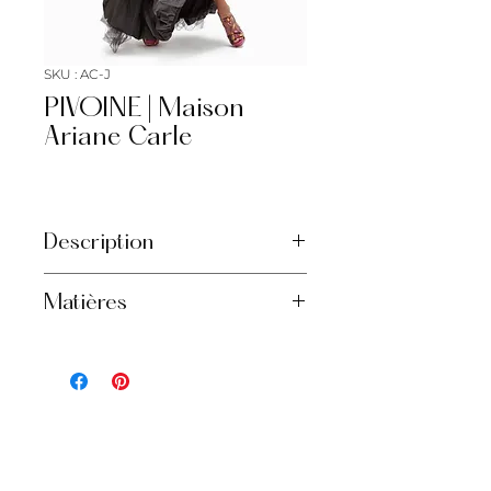
SKU : AC-J
PIVOINE | Maison
Ariane Carle
Description
Ensemble 2 ou 3 pièces
Matières
Boléro de dentelle
Bustier en soie
Jupe ballon en soie
Cet ensemble en soie est idéal pour
les plus belles soirées festives. Que
ce soit pour le mariage de votre
enfant ou un bal de saison, le confort