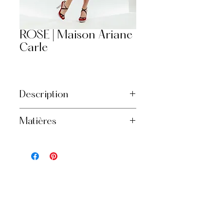
ROSE | Maison Ariane
Carle
Description
Robe cocktail en soie
Matières
Encolure croisée
Jupe ligne A
Soie de grande qualité
Bande de taille ajustée
Tulle à l'ourlet
Pétillante robe cocktail en soie. Idéale
pour vos soirées mondaines ou si vous
êtes invitées dans un mariage. Créée
et réalisée dans notre atelier, elle est
offerte en confection sur mesure.