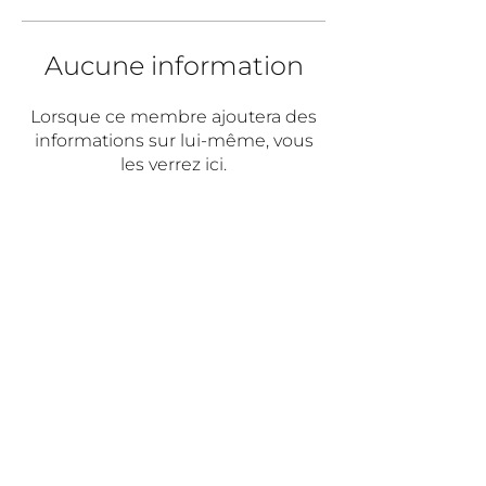
Aucune information
Lorsque ce membre ajoutera des
informations sur lui-même, vous
les verrez ici.
Abonnez-vous!
Restez à l'affut des nouvelles
Sélectionner l'option qui vous représente
Je suis une mariée
Je suis une mère de marié.e