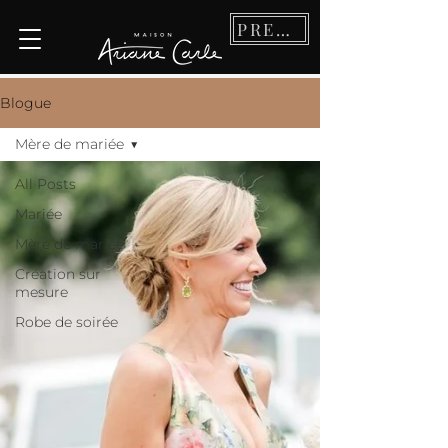
PRENDRE RDV
Blogue
Mère de mariée
All Posts
Mariée
Mère de mariée
Création sur
mesure
Robe de soirée