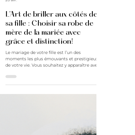
20 avr.
L’Art de briller aux côtés de
sa fille : Choisir sa robe de
mère de la mariée avec
grâce et distinction!
Le mariage de votre fille est l’un des
moments les plus émouvants et prestigieux
de votre vie. Vous souhaitez y apparaître avec
grâce, sophistication et un éclat mémorable,
tout en laissant à votre fille sa place
incontestée au centre de l’attention. Chez
Maison Ariane Carle , nous accompagnons
ces femmes qui recherchent cet équilibre
rare : être remarquables sans jamais éclipser.
Voici nos conseils les plus raffinés pour la
saison 2025-2026. L’élégance véritable repose
sur u